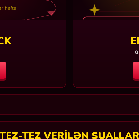
CK
E
Ü
TEZ-TEZ VERILƏN SUALLA