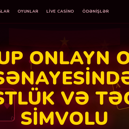
SLAR
OYUNLAR
LIVE CASINO
ÖDƏNIŞLƏR
 UP ONLAYN 
SƏNAYESIND
STLÜK VƏ TƏ
SIMVOLU