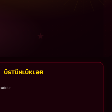
ÜSTÜNLÜKLƏR
cuddur