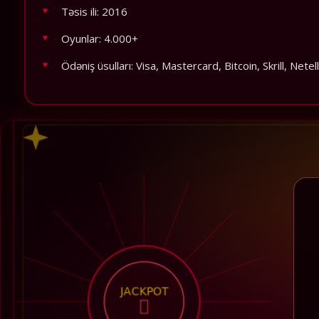
Təsis ili: 2016
Oyunlar: 4.000+
Ödəniş üsulları: Visa, Mastercard, Bitcoin, Skrill, Netel