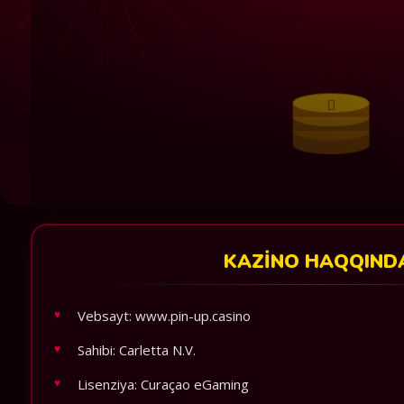
KAZINO HAQQIND
Vebsayt: www.pin-up.casino
Sahibi: Carletta N.V.
Lisenziya: Curaçao eGaming