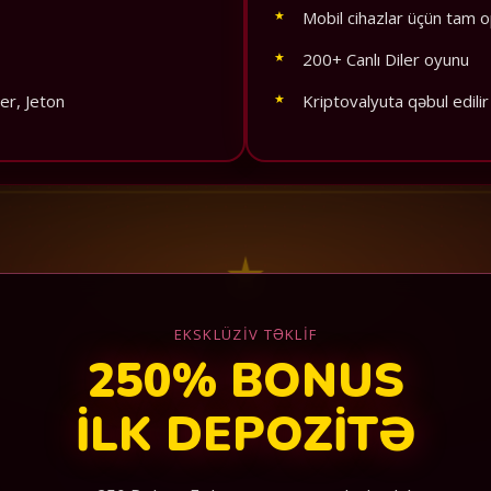
Mobil cihazlar üçün tam o
200+ Canlı Diler oyunu
ler, Jeton
Kriptovalyuta qəbul edilir
EKSKLÜZIV TƏKLIF
250% BONUS
İLK DEPOZITƏ